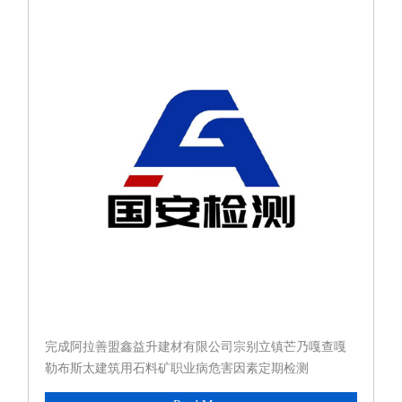
完成阿拉善盟鑫益升建材有限公司宗别立镇芒乃嘎查嘎
勒布斯太建筑用石料矿职业病危害因素定期检测