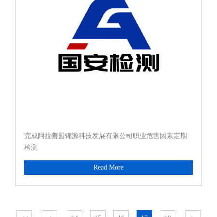
完成阿拉善盟锦源科技发展有限公司职业危害因素定期
检测
Read More