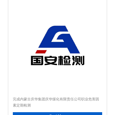
完成内蒙古庆华集团庆华煤化有限责任公司职业危害因
素定期检测